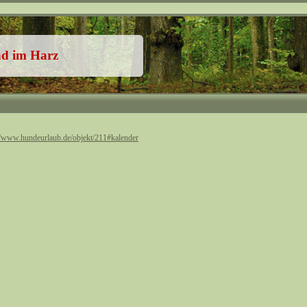
nd im Harz
//www.hundeurlaub.de/objekt/211#kalender