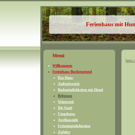
Ferienhaus mit Hu
Menü
https:
Willkommen
Ferienhaus Buchengrund
Das Haus
Außenbereich
Bademöglichkeiten mit Hund
Belegung
Winterzeit
Die Stadt
Umgebung
Ausflugsziele
Freizeitmöglichkeiten
Zufahrt