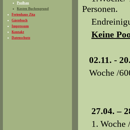
Poolbau
Personen.
Kosten Buchengrund
Ferienhaus Zita
Endreinigun
Gästebuch
Impressum
Keine Poo
Kontakt
Datenschutz
02.11. - 20
Woche /600
27.04. – 28
1. Woche /