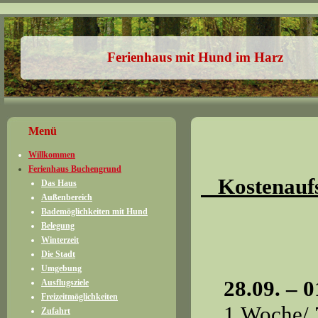
Ferienhaus mit Hund im Harz
Menü
Willkommen
Ferienhaus Buchengrund
Kostenaufs
Das Haus
Außenbereich
Bademöglichkeiten mit Hund
Belegung
Winterzeit
Die Stadt
Umgebung
28.09. – 01.
Ausflugsziele
Freizeitmöglichkeiten
1.Woche/ 78
Zufahrt