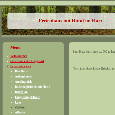
Ferienhaus mit Hund im Harz
Menü
Zum Haus führt eine ca. 500 m lang
Willkommen
Ferienhaus Buchengrund
Ferienhaus Zita
Noch über diese kleine Brücke, un
Das Haus
Außenbereich
Ausflugsziele
Bademöglichkeit mit Hund
Belegplan
Umgebung Allrode
Lage
Zufahrt
Allrode